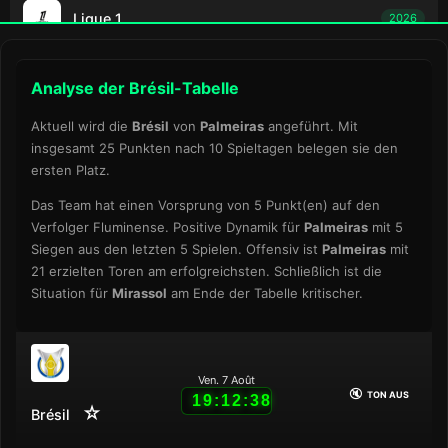
Ligue 1
2026
Analyse der Brésil-Tabelle
Aktuell wird die
Brésil
von
Palmeiras
angeführt. Mit
insgesamt 25 Punkten nach 10 Spieltagen belegen sie den
ersten Platz.
Das Team hat einen Vorsprung von 5 Punkt(en) auf den
Verfolger Fluminense. Positive Dynamik für
Palmeiras
mit 5
Siegen aus den letzten 5 Spielen. Offensiv ist
Palmeiras
mit
21 erzielten Toren am erfolgreichsten. Schließlich ist die
Situation für
Mirassol
am Ende der Tabelle kritischer.
Ven. 7 Août
🔇
TON AUS
19:12:39
☆
Brésil