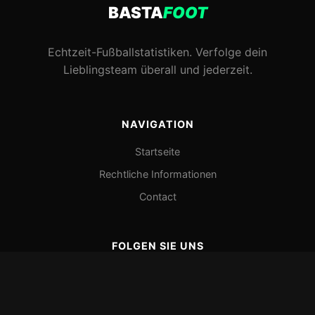
BASTA
FOOT
Echtzeit-Fußballstatistiken. Verfolge dein
Lieblingsteam überall und jederzeit.
NAVIGATION
Startseite
Rechtliche Informationen
Contact
FOLGEN SIE UNS
Facebook