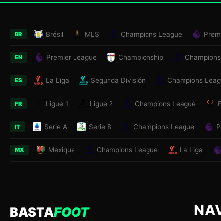
Brésil
MLS
Champions League
Prem
BR
Premier League
Championship
Champions
EN
La Liga
Segunda División
Champions Leag
ES
Ligue 1
Ligue 2
Champions League
FR
Serie A
Serie B
Champions League
P
IT
Mexique
Champions League
La Liga
MX
NA
BASTA
FOOT