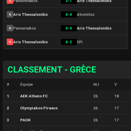
Panathinaikos
3-1
Aris Thessalonikis
D
Aris Thessalonikis
0-0
Atromitos
N
Panserraikos
0-0
Aris Thessalonikis
N
Aris Thessalonikis
0-2
OFI
D
CLASSEMENT - GRÈCE
#
Équipe
MJ
V
1
AEK Athens FC
26
18
2
Olympiakos Piraeus
26
17
3
PAOK
26
17