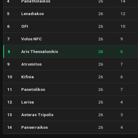
4
Panathinaikos
26
14
5
Levadiakos
26
12
6
OFI
26
10
7
Volos NFC
26
9
8
Aris Thessalonikis
26
6
9
Atromitos
26
7
10
Kifisia
26
6
11
Panetolikos
26
7
12
Larisa
26
4
13
Asteras Tripolis
26
3
14
Panserraikos
26
4