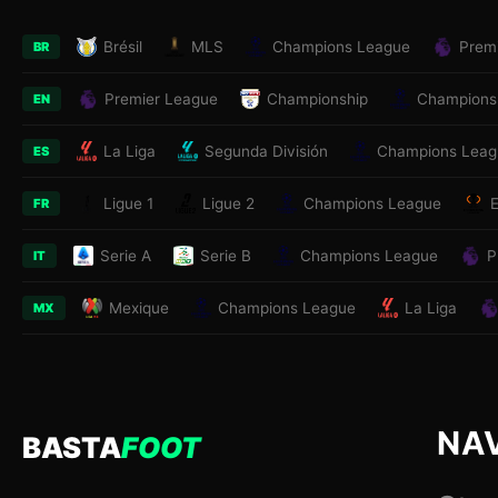
Brésil
MLS
Champions League
Prem
BR
Premier League
Championship
Champions
EN
La Liga
Segunda División
Champions Leag
ES
Ligue 1
Ligue 2
Champions League
FR
Serie A
Serie B
Champions League
P
IT
Mexique
Champions League
La Liga
MX
NA
BASTA
FOOT