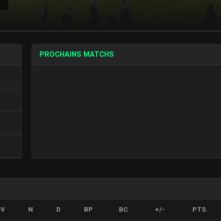
PROCHAINS MATCHS
V
N
D
BP
BC
+/-
PTS