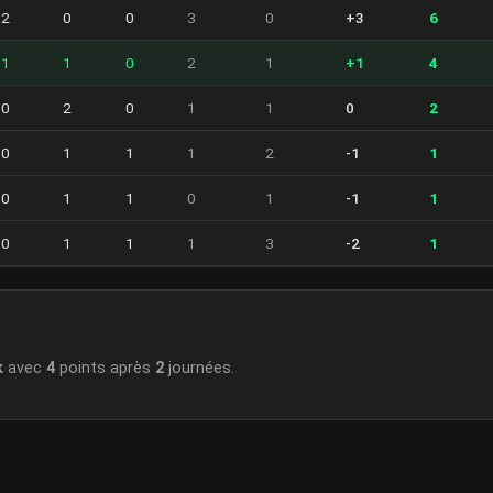
2
0
0
3
0
+3
6
1
1
0
2
1
+1
4
0
2
0
1
1
0
2
0
1
1
1
2
-1
1
0
1
1
0
1
-1
1
0
1
1
1
3
-2
1
k
avec
4
points après
2
journées.