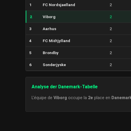
1
FC Nordsjaelland
2
2
Viborg
2
3
Aarhus
2
4
FC Midtjylland
2
5
Brondby
2
6
Sonderjyske
2
Analyse der Danemark-Tabelle
L'équipe de
Viborg
occupe la
2e
place en
Danemar