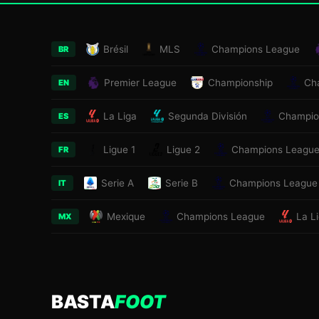
Brésil
MLS
Champions League
BR
Premier League
Championship
Ch
EN
La Liga
Segunda División
Champio
ES
Ligue 1
Ligue 2
Champions Leagu
FR
Serie A
Serie B
Champions League
IT
Mexique
Champions League
La L
MX
BASTA
FOOT