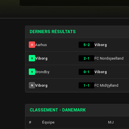
DERNIERS RÉSULTATS
Aarhus
5-2
Viborg
D
Viborg
2-1
FC Nordsjaelland
V
Brondby
0-1
Viborg
V
Viborg
1-1
FC Midtjylland
N
CLASSEMENT - DANEMARK
#
Équipe
MJ