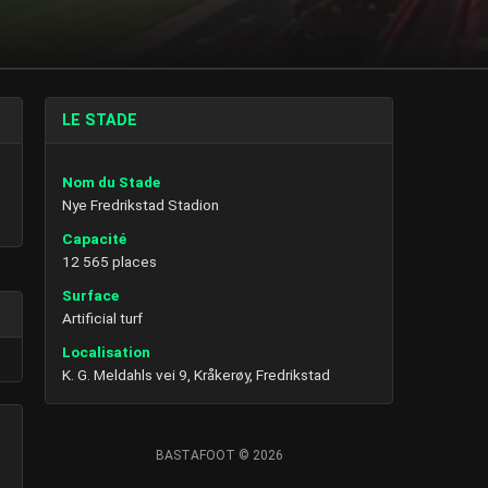
LE STADE
Nom du Stade
Nye Fredrikstad Stadion
Capacité
12 565 places
Surface
Artificial turf
Localisation
K. G. Meldahls vei 9, Kråkerøy, Fredrikstad
BASTAFOOT © 2026