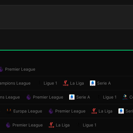
Premier League
ampions League
Ligue 1
La Liga
Serie A
ns League
Premier League
Serie A
Ligue 1
C
e
Europa League
Premier League
La Liga
Ser
Premier League
La Liga
Ligue 1