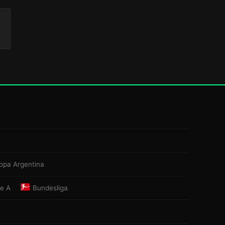
opa Argentina
ie A
Bundesliga