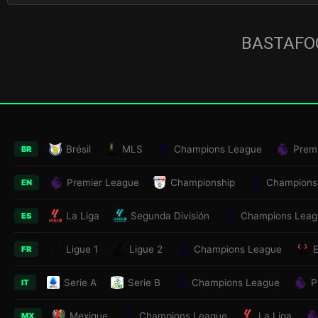
BASTAFOO
Brésil
MLS
Champions League
Prem
BR
Premier League
Championship
Champions
EN
La Liga
Segunda División
Champions Leag
ES
Ligue 1
Ligue 2
Champions League
FR
Serie A
Serie B
Champions League
P
IT
Mexique
Champions League
La Liga
MX