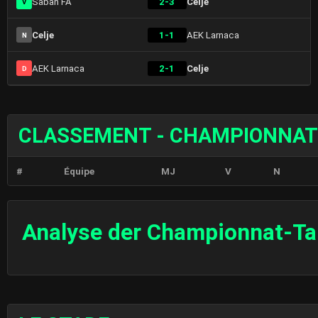
Sabah FA
2-3
Celje
V
Celje
1-1
AEK Larnaca
N
AEK Larnaca
2-1
Celje
D
CLASSEMENT - CHAMPIONNAT
#
Équipe
MJ
V
N
Analyse der Championnat-Ta