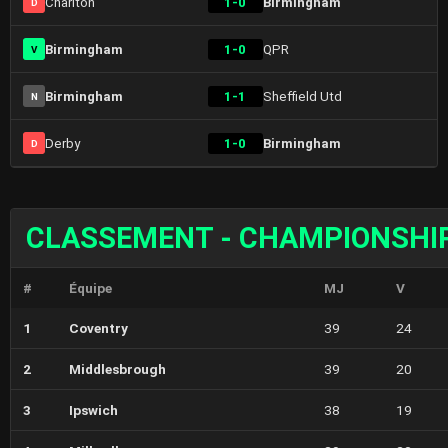
Charlton
1-0
Birmingham
D
Birmingham
1-0
QPR
V
Birmingham
1-1
Sheffield Utd
N
Derby
1-0
Birmingham
D
CLASSEMENT - CHAMPIONSHI
#
Équipe
MJ
V
1
Coventry
39
24
2
Middlesbrough
39
20
3
Ipswich
38
19