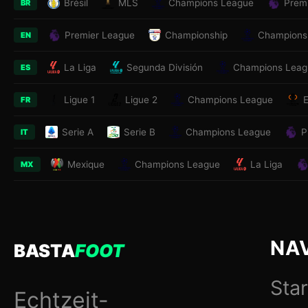
Brésil
MLS
Champions League
Prem
BR
Premier League
Championship
Champions
EN
La Liga
Segunda División
Champions Leag
ES
Ligue 1
Ligue 2
Champions League
FR
Serie A
Serie B
Champions League
P
IT
Mexique
Champions League
La Liga
MX
NA
BASTA
FOOT
Star
Echtzeit-