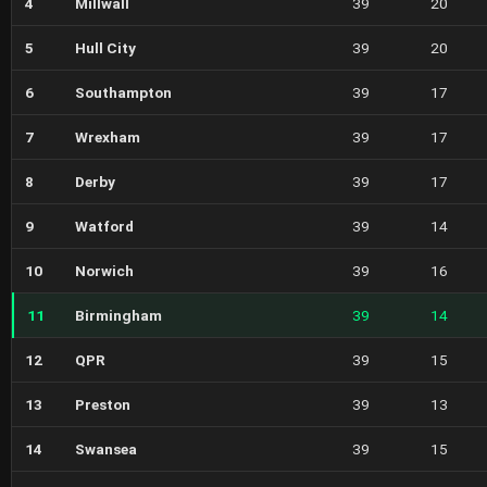
4
Millwall
39
20
5
Hull City
39
20
6
Southampton
39
17
7
Wrexham
39
17
8
Derby
39
17
9
Watford
39
14
10
Norwich
39
16
11
Birmingham
39
14
12
QPR
39
15
13
Preston
39
13
14
Swansea
39
15