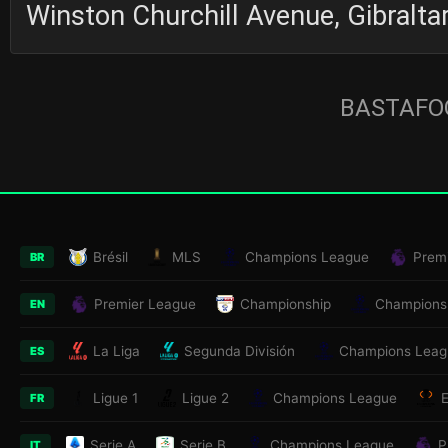
Winston Churchill Avenue, Gibralta
BASTAFOO
Brésil
MLS
Champions League
Prem
BR
Premier League
Championship
Champions
EN
La Liga
Segunda División
Champions Leag
ES
Ligue 1
Ligue 2
Champions League
FR
Serie A
Serie B
Champions League
P
IT