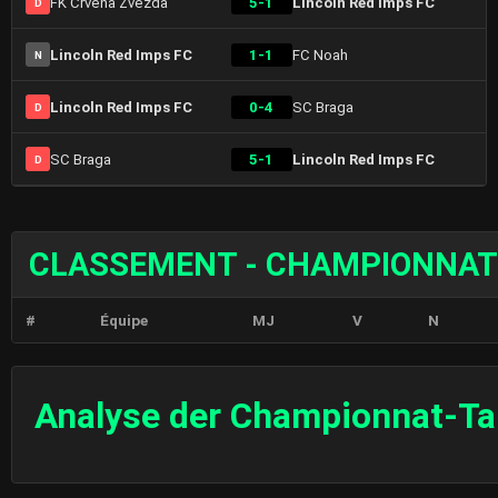
FK Crvena Zvezda
5-1
Lincoln Red Imps FC
D
Lincoln Red Imps FC
1-1
FC Noah
N
Lincoln Red Imps FC
0-4
SC Braga
D
SC Braga
5-1
Lincoln Red Imps FC
D
CLASSEMENT - CHAMPIONNAT
#
Équipe
MJ
V
N
Analyse der Championnat-Ta