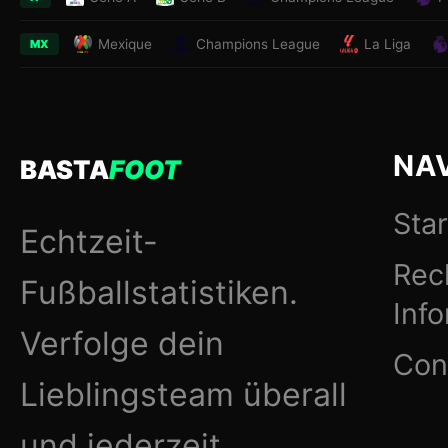
Mexique
Champions League
La Liga
MX
NA
BASTA
FOOT
Star
Echtzeit-
Rec
Fußballstatistiken.
Inf
Verfolge dein
Con
Lieblingsteam überall
und jederzeit.