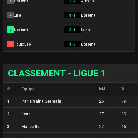
Lorient
2-2
Auxerre
N
Lille
1-1
Lorient
N
Lorient
2-1
Lens
V
Toulouse
1-0
Lorient
D
CLASSEMENT - LIGUE 1
#
Équipe
MJ
V
1
Paris Saint Germain
26
19
2
Lens
27
19
3
Marseille
27
15