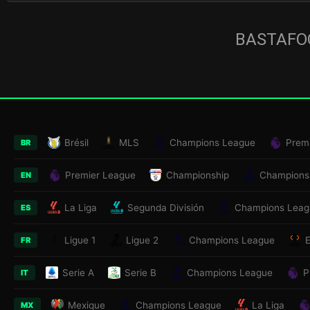
BASTAFOO
Brésil
MLS
Champions League
Prem
BR
Premier League
Championship
Champions
EN
La Liga
Segunda División
Champions Leag
ES
Ligue 1
Ligue 2
Champions League
FR
Serie A
Serie B
Champions League
P
IT
Mexique
Champions League
La Liga
MX