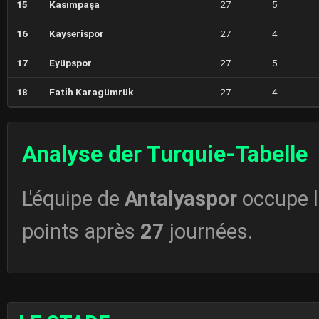
15
Kasımpaşa
27
5
16
Kayserispor
27
4
17
Eyüpspor
27
5
18
Fatih Karagümrük
27
4
Analyse der Turquie-Tabelle
L'équipe de
Antalyaspor
occupe 
points après
27
journées.