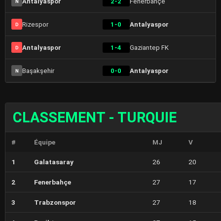
Antalyaspor
2-2
Fenerbahçe
N
Rizespor
1-0
Antalyaspor
D
Antalyaspor
1-4
Gaziantep FK
D
Başakşehir
0-0
Antalyaspor
N
CLASSEMENT - TURQUIE
#
Équipe
MJ
V
1
Galatasaray
26
20
2
Fenerbahçe
27
17
3
Trabzonspor
27
18