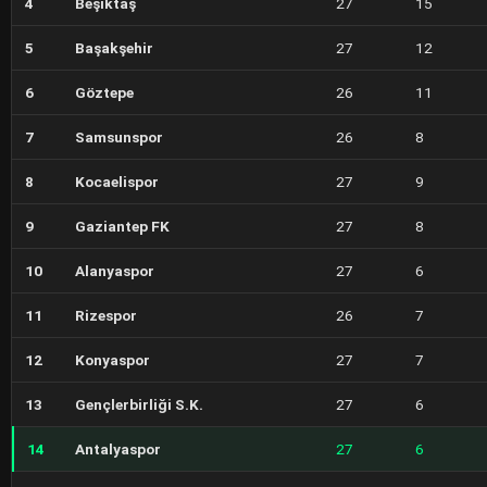
4
Beşiktaş
27
15
5
Başakşehir
27
12
6
Göztepe
26
11
7
Samsunspor
26
8
8
Kocaelispor
27
9
9
Gaziantep FK
27
8
10
Alanyaspor
27
6
11
Rizespor
26
7
12
Konyaspor
27
7
13
Gençlerbirliği S.K.
27
6
14
Antalyaspor
27
6