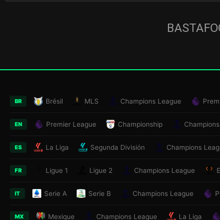
BASTAFOO
Brésil
MLS
Champions League
Prem
BR
Premier League
Championship
Champions
EN
La Liga
Segunda División
Champions Leag
ES
Ligue 1
Ligue 2
Champions League
FR
Serie A
Serie B
Champions League
P
IT
Mexique
Champions League
La Liga
MX