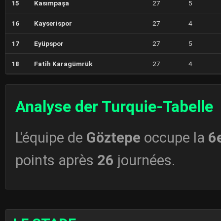
15
Kasımpaşa
27
5
16
Kayserispor
27
4
17
Eyüpspor
27
5
18
Fatih Karagümrük
27
4
Analyse der Turquie-Tabelle
L'équipe de
Göztepe
occupe la
6
points après
26
journées.