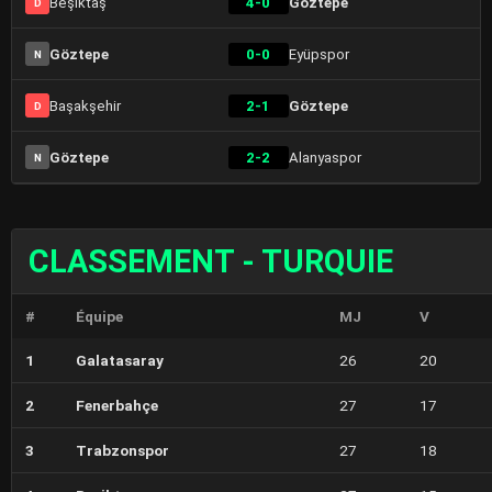
Beşiktaş
4-0
Göztepe
D
Göztepe
0-0
Eyüpspor
N
Başakşehir
2-1
Göztepe
D
Göztepe
2-2
Alanyaspor
N
CLASSEMENT - TURQUIE
#
Équipe
MJ
V
1
Galatasaray
26
20
2
Fenerbahçe
27
17
3
Trabzonspor
27
18