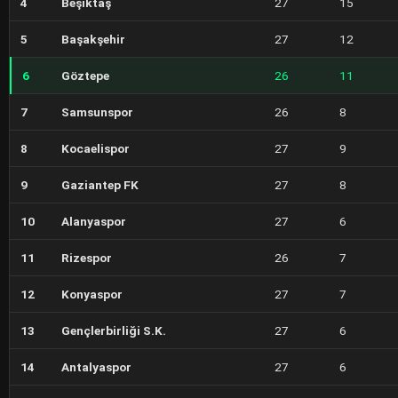
4
Beşiktaş
27
15
5
Başakşehir
27
12
6
Göztepe
26
11
7
Samsunspor
26
8
8
Kocaelispor
27
9
9
Gaziantep FK
27
8
10
Alanyaspor
27
6
11
Rizespor
26
7
12
Konyaspor
27
7
13
Gençlerbirliği S.K.
27
6
14
Antalyaspor
27
6