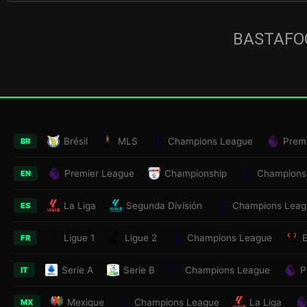
BASTAFOO
Brésil
MLS
Champions League
Prem
BR
Premier League
Championship
Champions
EN
La Liga
Segunda División
Champions Leag
ES
Ligue 1
Ligue 2
Champions League
FR
Serie A
Serie B
Champions League
P
IT
Mexique
Champions League
La Liga
MX