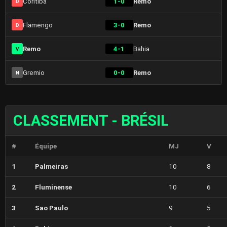
Coritiba
1-0
Remo
D
Flamengo
3-0
Remo
D
Remo
4-1
Bahia
V
Gremio
0-0
Remo
N
CLASSEMENT - BRÉSIL
#
Équipe
MJ
V
1
Palmeiras
10
8
2
Fluminense
10
6
3
Sao Paulo
9
5