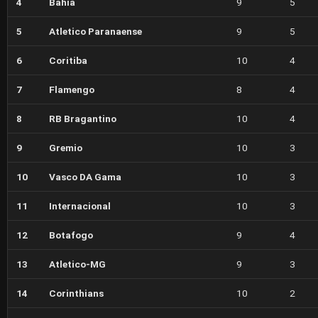
4
Bahia
9
5
5
Atletico Paranaense
9
5
6
Coritiba
10
4
7
Flamengo
8
4
8
RB Bragantino
10
4
9
Gremio
10
3
10
Vasco DA Gama
10
3
11
Internacional
10
3
12
Botafogo
9
4
13
Atletico-MG
9
3
14
Corinthians
10
2