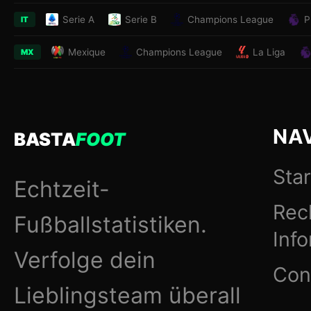
Serie A
Serie B
Champions League
P
IT
Mexique
Champions League
La Liga
MX
NA
BASTA
FOOT
Star
Echtzeit-
Rec
Fußballstatistiken.
Inf
Verfolge dein
Con
Lieblingsteam überall