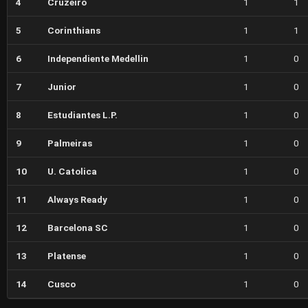
4
Cruzeiro
1
1
5
Corinthians
1
1
6
Independiente Medellin
1
0
7
Junior
1
0
8
Estudiantes L.P.
1
0
9
Palmeiras
1
0
10
U. Catolica
1
0
11
Always Ready
1
0
12
Barcelona SC
1
0
13
Platense
1
0
14
Cusco
1
0