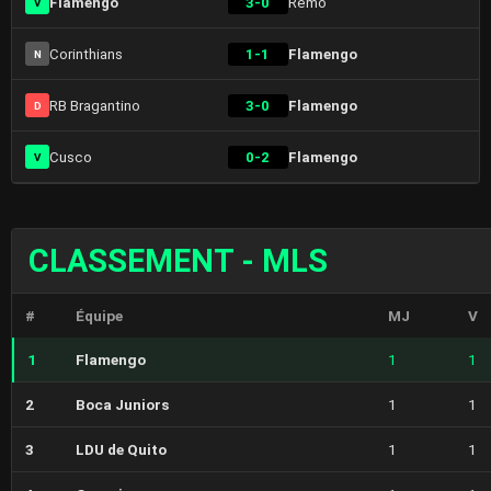
Flamengo
3-0
Remo
V
Corinthians
1-1
Flamengo
N
RB Bragantino
3-0
Flamengo
D
Cusco
0-2
Flamengo
V
CLASSEMENT - MLS
#
Équipe
MJ
V
1
Flamengo
1
1
2
Boca Juniors
1
1
3
LDU de Quito
1
1