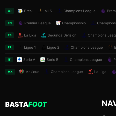
Brésil
MLS
Champions League
Prem
BR
Premier League
Championship
Champions
EN
La Liga
Segunda División
Champions Leag
ES
Ligue 1
Ligue 2
Champions League
FR
Serie A
Serie B
Champions League
P
IT
Mexique
Champions League
La Liga
MX
NA
BASTA
FOOT