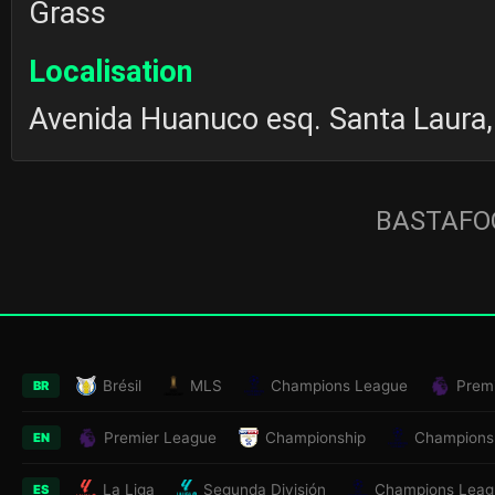
Grass
Localisation
Avenida Huanuco esq. Santa Laura,
BASTAFOO
Brésil
MLS
Champions League
Prem
BR
Premier League
Championship
Champions
EN
La Liga
Segunda División
Champions Leag
ES