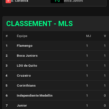
U. Catolica
1-2
Boca Juniors
D
CLASSEMENT - MLS
#
Équipe
MJ
V
1
Flamengo
1
1
2
Boca Juniors
1
1
3
LDU de Quito
1
1
4
Cruzeiro
1
1
5
Corinthians
1
1
6
Independiente Medellin
1
0
7
Junior
1
0