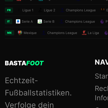
Ligue 1
Ligue 2
Champions League
FR
Serie A
Serie B
Champions League
P
IT
Mexique
Champions League
La Liga
MX
NA
BASTA
FOOT
Star
Echtzeit-
Rec
Fußballstatistiken.
Inf
Verfolge dein