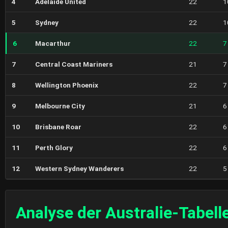
4
Adelaide United
22
1
5
Sydney
22
1
6
Macarthur
22
7
7
Central Coast Mariners
21
7
8
Wellington Phoenix
22
7
9
Melbourne City
21
6
10
Brisbane Roar
22
6
11
Perth Glory
22
6
12
Western Sydney Wanderers
22
5
Analyse der Australie-Tabell