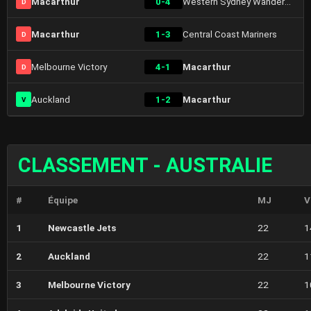
Macarthur
0-4
Western Sydney Wanderers
D
Macarthur
1-3
Central Coast Mariners
D
Melbourne Victory
4-1
Macarthur
D
Auckland
1-2
Macarthur
V
CLASSEMENT - AUSTRALIE
#
Équipe
MJ
V
1
Newcastle Jets
22
1
2
Auckland
22
1
3
Melbourne Victory
22
1