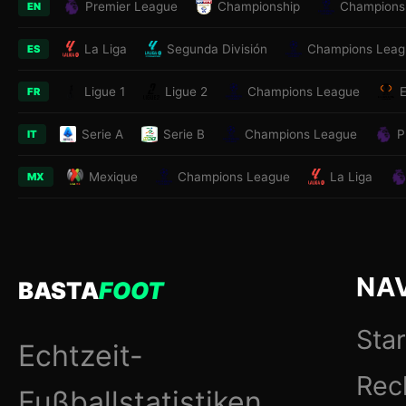
Premier League
Championship
Champions
EN
La Liga
Segunda División
Champions Leag
ES
Ligue 1
Ligue 2
Champions League
FR
Serie A
Serie B
Champions League
P
IT
Mexique
Champions League
La Liga
MX
NA
BASTA
FOOT
Star
Echtzeit-
Rec
Fußballstatistiken.