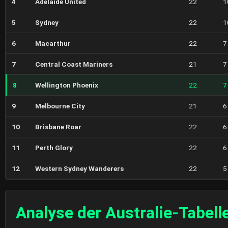
4
Adelaide United
22
1
5
Sydney
22
1
6
Macarthur
22
7
7
Central Coast Mariners
21
7
8
Wellington Phoenix
22
7
9
Melbourne City
21
6
10
Brisbane Roar
22
6
11
Perth Glory
22
6
12
Western Sydney Wanderers
22
5
Analyse der Australie-Tabell