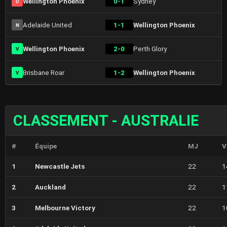
Wellington Phoenix
0-1
Sydney
D
Adelaide United
1-1
Wellington Phoenix
N
Wellington Phoenix
2-0
Perth Glory
V
Brisbane Roar
1-2
Wellington Phoenix
V
CLASSEMENT - AUSTRALIE
#
Équipe
MJ
V
1
Newcastle Jets
22
1
2
Auckland
22
1
3
Melbourne Victory
22
1