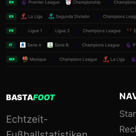
Premier League
Championship
Champions
EN
La Liga
Segunda División
Champions Leag
ES
Ligue 1
Ligue 2
Champions League
FR
Serie A
Serie B
Champions League
P
IT
Mexique
Champions League
La Liga
MX
NA
BASTA
FOOT
Star
Echtzeit-
Rec
Fußballstatistiken.