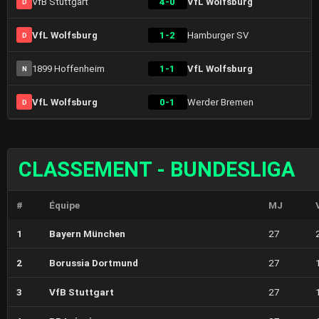
VfB Stuttgart
4-0
VfL Wolfsburg
D
VfL Wolfsburg
1-2
Hamburger SV
D
1899 Hoffenheim
1-1
VfL Wolfsburg
N
VfL Wolfsburg
0-1
Werder Bremen
D
CLASSEMENT - BUNDESLIGA
#
Équipe
MJ
1
Bayern München
27
2
Borussia Dortmund
27
3
VfB Stuttgart
27