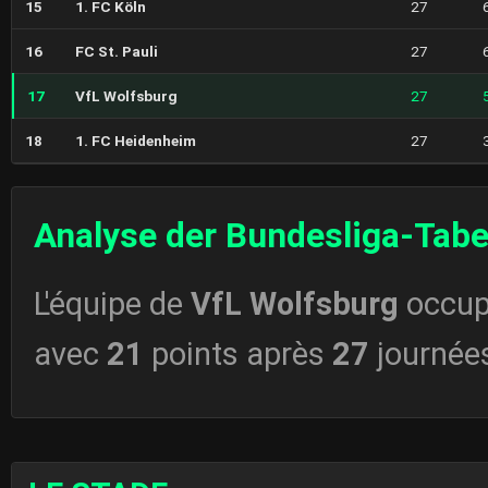
15
1. FC Köln
27
16
FC St. Pauli
27
17
VfL Wolfsburg
27
18
1. FC Heidenheim
27
Analyse der Bundesliga-Tabe
L'équipe de
VfL Wolfsburg
occup
avec
21
points après
27
journée