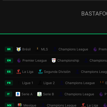
BASTAFOO
Brésil
MLS
Champions League
Prem
BR
Premier League
Championship
Champions
EN
La Liga
Segunda División
Champions Leag
ES
Ligue 1
Ligue 2
Champions League
FR
Serie A
Serie B
Champions League
P
IT
Mexique
Champions League
La Liga
MX