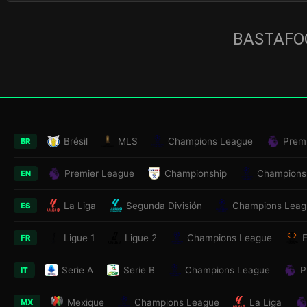
BASTAFOO
Brésil
MLS
Champions League
Prem
BR
Premier League
Championship
Champions
EN
La Liga
Segunda División
Champions Leag
ES
Ligue 1
Ligue 2
Champions League
FR
Serie A
Serie B
Champions League
P
IT
Mexique
Champions League
La Liga
MX