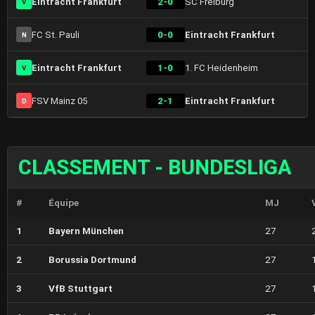
Eintracht Frankfurt
2-0
SC Freiburg
V
FC St. Pauli
0-0
Eintracht Frankfurt
N
Eintracht Frankfurt
1-0
1. FC Heidenheim
V
FSV Mainz 05
2-1
Eintracht Frankfurt
D
CLASSEMENT - BUNDESLIGA
#
Équipe
MJ
1
Bayern München
27
2
Borussia Dortmund
27
3
VfB Stuttgart
27