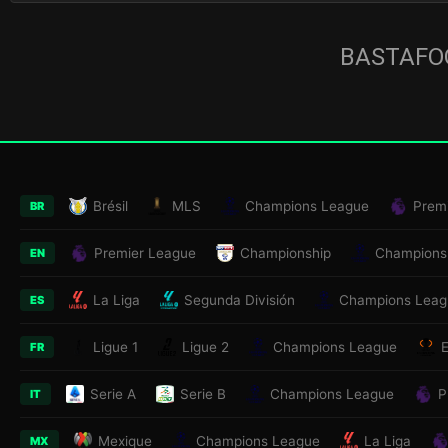
BASTAFOO
Brésil
MLS
Champions League
Prem
BR
Premier League
Championship
Champions
EN
La Liga
Segunda División
Champions Leag
ES
Ligue 1
Ligue 2
Champions League
FR
Serie A
Serie B
Champions League
P
IT
Mexique
Champions League
La Liga
MX