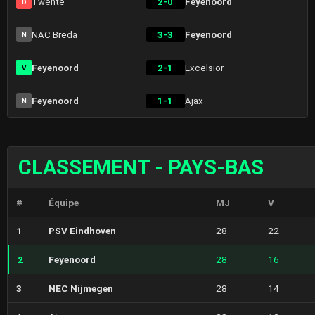
Twente
2-0
Feyenoord
D
NAC Breda
3-3
Feyenoord
N
Feyenoord
2-1
Excelsior
V
Feyenoord
1-1
Ajax
N
CLASSEMENT - PAYS-BAS
#
Équipe
MJ
V
1
PSV Eindhoven
28
22
2
Feyenoord
28
16
3
NEC Nijmegen
28
14