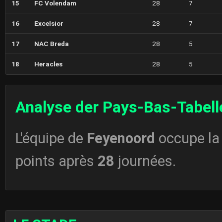
15
FC Volendam
28
7
16
Excelsior
28
7
17
NAC Breda
28
5
18
Heracles
28
5
Analyse der Pays-Bas-Tabell
L'équipe de
Feyenoord
occupe l
points après
28
journées.