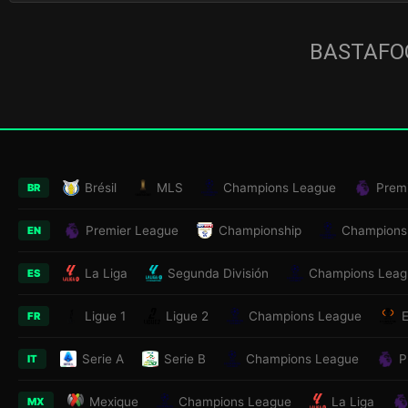
BASTAFOO
Brésil
MLS
Champions League
Prem
BR
Premier League
Championship
Champions
EN
La Liga
Segunda División
Champions Leag
ES
Ligue 1
Ligue 2
Champions League
FR
Serie A
Serie B
Champions League
P
IT
Mexique
Champions League
La Liga
MX