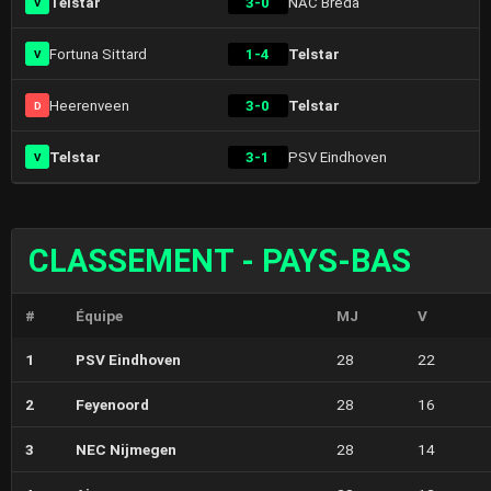
Telstar
3-0
NAC Breda
V
Fortuna Sittard
1-4
Telstar
V
Heerenveen
3-0
Telstar
D
Telstar
3-1
PSV Eindhoven
V
CLASSEMENT - PAYS-BAS
#
Équipe
MJ
V
1
PSV Eindhoven
28
22
2
Feyenoord
28
16
3
NEC Nijmegen
28
14