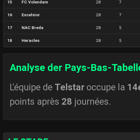
15
FC Volendam
28
7
16
Excelsior
28
7
17
NAC Breda
28
5
18
Heracles
28
5
Analyse der Pays-Bas-Tabell
L'équipe de
Telstar
occupe la
14
points après
28
journées.