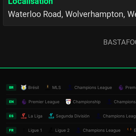
Localisation
Waterloo Road, Wolverhampton, W
BASTAFOO
Brésil
MLS
Champions League
Prem
BR
Premier League
Championship
Champions
EN
La Liga
Segunda División
Champions Leag
ES
Ligue 1
Ligue 2
Champions League
FR