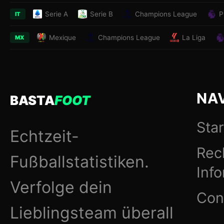
Serie A
Serie B
Champions League
P
IT
Mexique
Champions League
La Liga
MX
NA
BASTA
FOOT
Star
Echtzeit-
Rec
Fußballstatistiken.
Inf
Verfolge dein
Con
Lieblingsteam überall