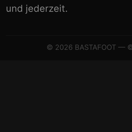
und jederzeit.
© 2026 BASTAFOOT — © A