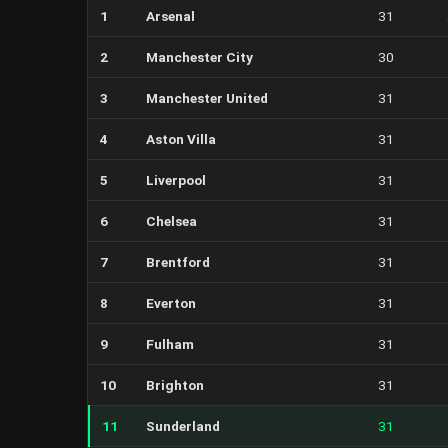
1
Arsenal
31
2
Manchester City
30
3
Manchester United
31
4
Aston Villa
31
5
Liverpool
31
6
Chelsea
31
7
Brentford
31
8
Everton
31
9
Fulham
31
10
Brighton
31
11
Sunderland
31