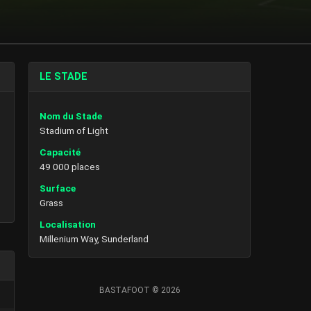
LE STADE
Nom du Stade
Stadium of Light
Capacité
49 000 places
Surface
Grass
Localisation
Millenium Way, Sunderland
BASTAFOOT © 2026