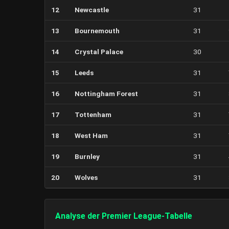
12
Newcastle
31
13
Bournemouth
31
14
Crystal Palace
30
15
Leeds
31
16
Nottingham Forest
31
17
Tottenham
31
18
West Ham
31
19
Burnley
31
20
Wolves
31
Analyse der Premier League-Tabelle