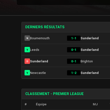
DERNIERS RÉSULTATS
Bournemouth
1-1
Sunderland
N
Leeds
0-1
Sunderland
V
Sunderland
0-1
Brighton
D
Newcastle
1-2
Sunderland
V
CLASSEMENT - PREMIER LEAGUE
#
Équipe
MJ