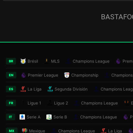
BASTAFOO
Brésil
MLS
Champions League
Prem
BR
Premier League
Championship
Champions
EN
La Liga
Segunda División
Champions Leag
ES
Ligue 1
Ligue 2
Champions League
FR
Serie A
Serie B
Champions League
P
IT
Mexique
Champions League
La Liga
MX