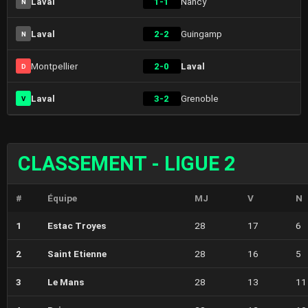
Laval
1-1
Nancy
N
Laval
2-2
Guingamp
N
Montpellier
2-0
Laval
D
Laval
3-2
Grenoble
V
CLASSEMENT - LIGUE 2
#
Équipe
MJ
V
N
1
Estac Troyes
28
17
6
2
Saint Etienne
28
16
5
3
Le Mans
28
13
11