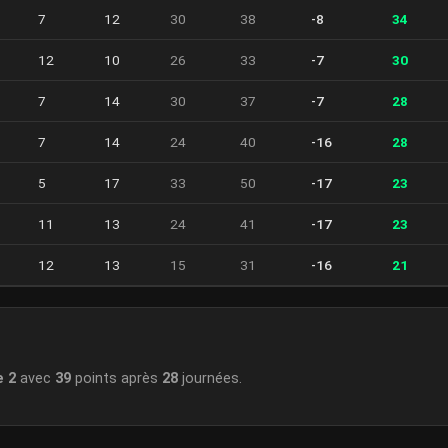
7
12
30
38
-8
34
12
10
26
33
-7
30
7
14
30
37
-7
28
7
14
24
40
-16
28
5
17
33
50
-17
23
11
13
24
41
-17
23
12
13
15
31
-16
21
e 2
avec
39
points après
28
journées.