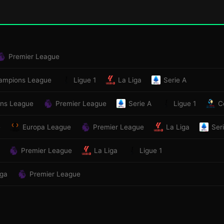
Premier League
ampions League
Ligue 1
La Liga
Serie A
ns League
Premier League
Serie A
Ligue 1
C
e
Europa League
Premier League
La Liga
Ser
Premier League
La Liga
Ligue 1
iga
Premier League