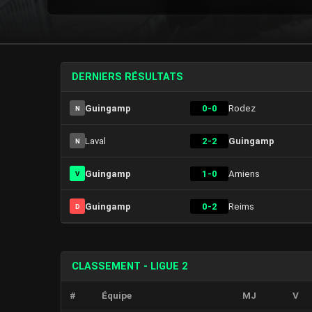
DERNIERS RÉSULTATS
Guingamp
0-0
Rodez
N
Laval
2-2
Guingamp
N
Guingamp
1-0
Amiens
V
Guingamp
0-2
Reims
D
CLASSEMENT - LIGUE 2
#
Équipe
MJ
V