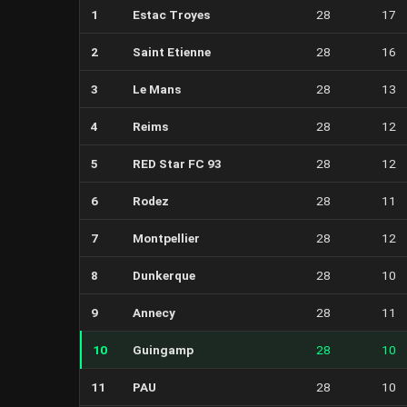
1
Estac Troyes
28
17
2
Saint Etienne
28
16
3
Le Mans
28
13
4
Reims
28
12
5
RED Star FC 93
28
12
6
Rodez
28
11
7
Montpellier
28
12
8
Dunkerque
28
10
9
Annecy
28
11
10
Guingamp
28
10
11
PAU
28
10