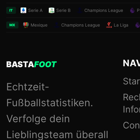
Serie A
Serie B
Champions League
P
IT
Mexique
Champions League
La Liga
MX
NA
BASTA
FOOT
Star
Echtzeit-
Rec
Fußballstatistiken.
Inf
Verfolge dein
Con
Lieblingsteam überall