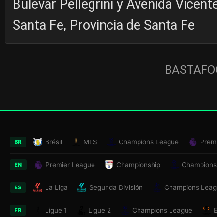
Bulevar Pellegrini y Avenida Vicen
Santa Fe, Provincia de Santa Fe
BASTAFOO
Brésil
MLS
Champions League
Prem
BR
Premier League
Championship
Champions
EN
La Liga
Segunda División
Champions Leag
ES
Ligue 1
Ligue 2
Champions League
FR