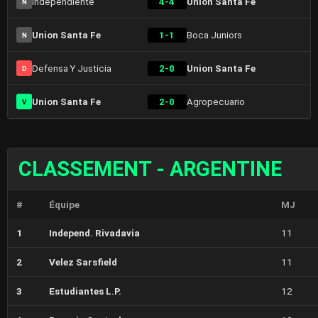
Independiente
4-4
Union Santa Fe
N
Union Santa Fe
1-1
Boca Juniors
N
Defensa Y Justicia
2-0
Union Santa Fe
D
Union Santa Fe
2-0
Agropecuario
V
CLASSEMENT - ARGENTINE
#
Équipe
MJ
1
Independ. Rivadavia
11
2
Velez Sarsfield
11
3
Estudiantes L.P.
12