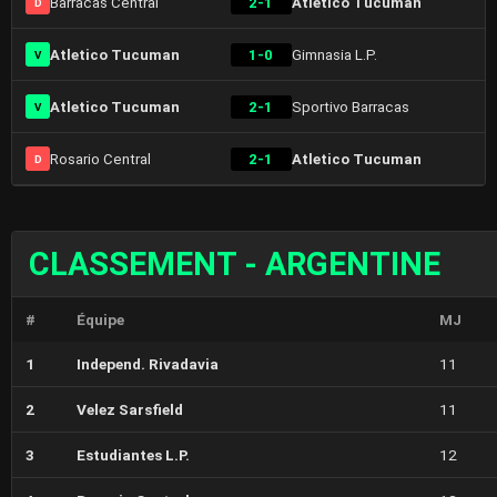
Barracas Central
2-1
Atletico Tucuman
D
Atletico Tucuman
1-0
Gimnasia L.P.
V
Atletico Tucuman
2-1
Sportivo Barracas
V
Rosario Central
2-1
Atletico Tucuman
D
CLASSEMENT - ARGENTINE
#
Équipe
MJ
1
Independ. Rivadavia
11
2
Velez Sarsfield
11
3
Estudiantes L.P.
12