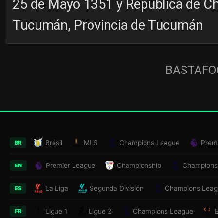
25 de Mayo 1351 y República de Chi
Tucumán, Provincia de Tucumán
BASTAFOO
Brésil
MLS
Champions League
Prem
BR
Premier League
Championship
Champions
EN
La Liga
Segunda División
Champions Leag
ES
Ligue 1
Ligue 2
Champions League
FR