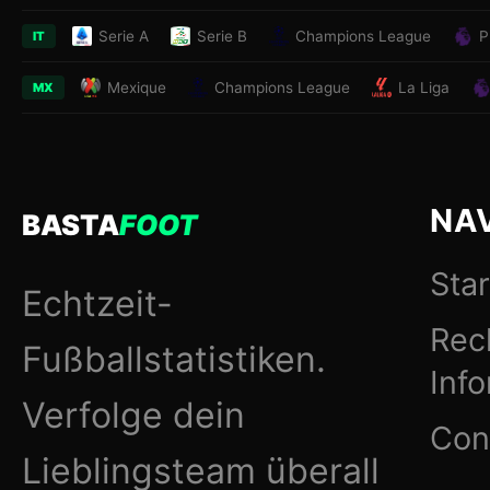
Serie A
Serie B
Champions League
P
IT
Mexique
Champions League
La Liga
MX
NA
BASTA
FOOT
Star
Echtzeit-
Rec
Fußballstatistiken.
Inf
Verfolge dein
Con
Lieblingsteam überall