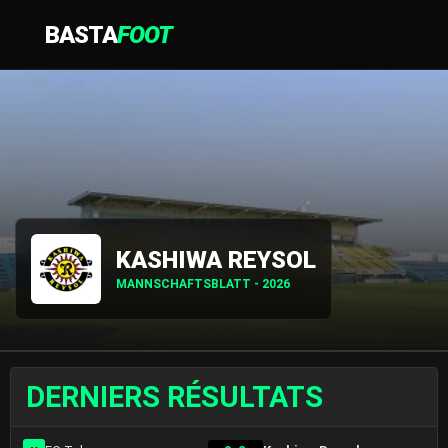
BASTA
FOOT
KASHIWA REYSOL
MANNSCHAFTSBLATT - 2026
DERNIERS RÉSULTATS