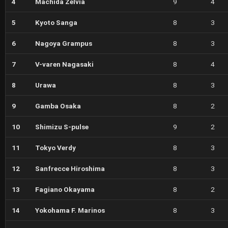
4
Machida Zelvia
9
4
5
Kyoto Sanga
8
3
6
Nagoya Grampus
8
3
7
V-varen Nagasaki
8
4
8
Urawa
8
3
9
Gamba Osaka
8
2
10
Shimizu S-pulse
9
2
11
Tokyo Verdy
8
3
12
Sanfrecce Hiroshima
8
3
13
Fagiano Okayama
8
2
14
Yokohama F. Marinos
8
3