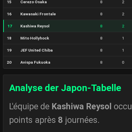
15
Cerezo Osaka
8
2
16
Kawasaki Frontale
8
2
17
Kashiwa Reysol
8
2
18
Mito Hollyhock
8
1
19
JEF United Chiba
8
1
20
Avispa Fukuoka
8
0
Analyse der Japon-Tabelle
L'équipe de
Kashiwa Reysol
occu
points après
8
journées.