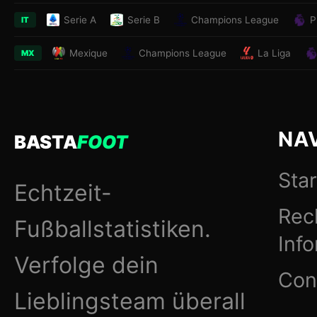
Serie A
Serie B
Champions League
P
IT
Mexique
Champions League
La Liga
MX
NA
BASTA
FOOT
Star
Echtzeit-
Rec
Fußballstatistiken.
Inf
Verfolge dein
Con
Lieblingsteam überall