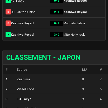
FC Tokyo
0-2
Kashiwa Reysol
V
JEF United Chiba
2-1
Kashiwa Reysol
D
Kashiwa Reysol
0-1
Machida Zelvia
D
Kashiwa Reysol
3-0
Mito Hollyhock
V
CLASSEMENT - JAPON
#
Équipe
MJ
V
1
Kashima
8
7
2
Vissel Kobe
9
5
3
FC Tokyo
9
4