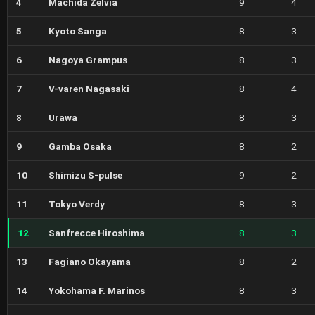
4
Machida Zelvia
9
4
5
Kyoto Sanga
8
3
6
Nagoya Grampus
8
3
7
V-varen Nagasaki
8
4
8
Urawa
8
3
9
Gamba Osaka
8
2
10
Shimizu S-pulse
9
2
11
Tokyo Verdy
8
3
12
Sanfrecce Hiroshima
8
3
13
Fagiano Okayama
8
2
14
Yokohama F. Marinos
8
3