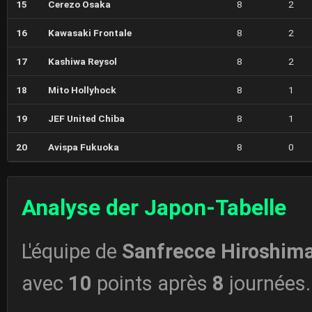
15
Cerezo Osaka
8
2
16
Kawasaki Frontale
8
2
17
Kashiwa Reysol
8
2
18
Mito Hollyhock
8
1
19
JEF United Chiba
8
1
20
Avispa Fukuoka
8
0
Analyse der Japon-Tabelle
L'équipe de
Sanfrecce Hiroshim
avec
10
points après
8
journées.