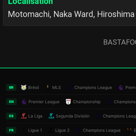
Localisation
Motomachi, Naka Ward, Hiroshima
BASTAFOO
Brésil
MLS
Champions League
Prem
BR
Premier League
Championship
Champions
EN
La Liga
Segunda División
Champions Leag
ES
Ligue 1
Ligue 2
Champions League
FR