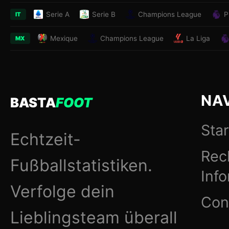
Serie A
Serie B
Champions League
P
IT
Mexique
Champions League
La Liga
MX
NA
BASTA
FOOT
Star
Echtzeit-
Rec
Fußballstatistiken.
Inf
Verfolge dein
Con
Lieblingsteam überall