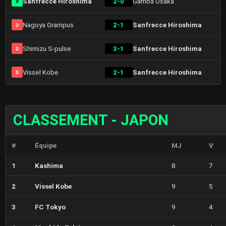
Sanfrecce Hiroshima
2-0
Gamba Osaka
V
Nagoya Grampus
2-1
Sanfrecce Hiroshima
D
Shimizu S-pulse
3-1
Sanfrecce Hiroshima
D
Vissel Kobe
2-1
Sanfrecce Hiroshima
D
CLASSEMENT - JAPON
#
Équipe
MJ
V
1
Kashima
8
7
2
Vissel Kobe
9
5
3
FC Tokyo
9
4