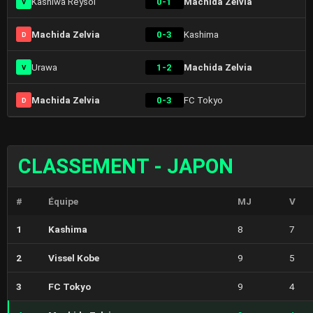
Kashiwa Reysol
0-1
Machida Zelvia
V
Machida Zelvia
0-3
Kashima
D
Urawa
1-2
Machida Zelvia
V
Machida Zelvia
0-3
FC Tokyo
D
CLASSEMENT - JAPON
#
Équipe
MJ
V
1
Kashima
8
7
2
Vissel Kobe
9
5
3
FC Tokyo
9
4