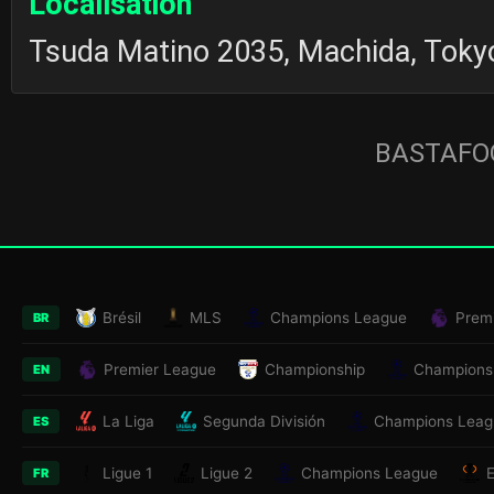
Localisation
Tsuda Matino 2035, Machida, Toky
BASTAFOO
Brésil
MLS
Champions League
Prem
BR
Premier League
Championship
Champions
EN
La Liga
Segunda División
Champions Leag
ES
Ligue 1
Ligue 2
Champions League
FR