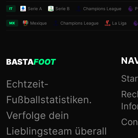
Serie A
Serie B
Champions League
P
IT
Mexique
Champions League
La Liga
MX
NA
BASTA
FOOT
Star
Echtzeit-
Rec
Fußballstatistiken.
Inf
Verfolge dein
Con
Lieblingsteam überall