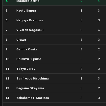
4
Machida Zelvia
9
4
5
Kyoto Sanga
8
3
6
Nagoya Grampus
8
3
7
V-varen Nagasaki
8
4
8
Urawa
8
3
9
Gamba Osaka
8
2
10
Shimizu S-pulse
9
2
11
Tokyo Verdy
8
3
12
Sanfrecce Hiroshima
8
3
13
Fagiano Okayama
8
2
14
Yokohama F. Marinos
8
3