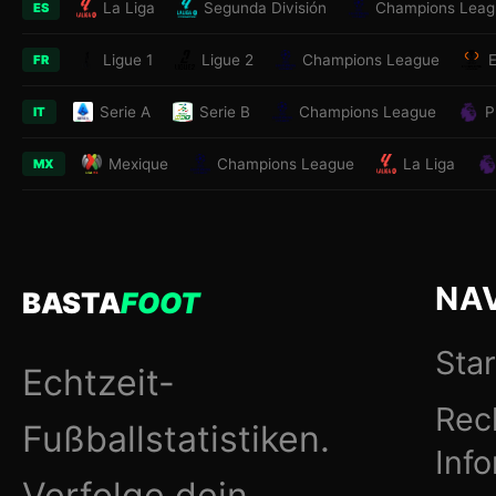
La Liga
Segunda División
Champions Leag
ES
Ligue 1
Ligue 2
Champions League
FR
Serie A
Serie B
Champions League
P
IT
Mexique
Champions League
La Liga
MX
NA
BASTA
FOOT
Star
Echtzeit-
Rec
Fußballstatistiken.
Inf
Verfolge dein