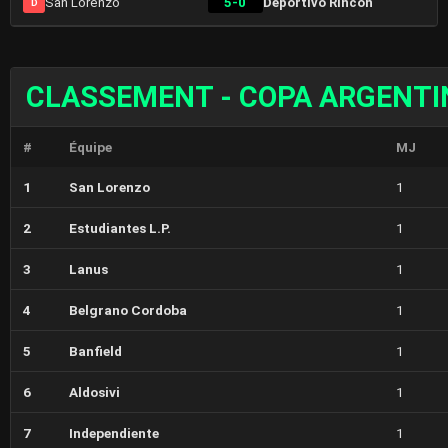
San Lorenzo
5-0
Deportivo Rincon
D
CLASSEMENT - COPA ARGENTI
#
Équipe
MJ
1
San Lorenzo
1
2
Estudiantes L.P.
1
3
Lanus
1
4
Belgrano Cordoba
1
5
Banfield
1
6
Aldosivi
1
7
Independiente
1