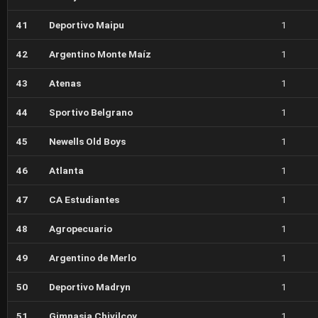
41
Deportivo Maipu
1
42
Argentino Monte Maíz
1
43
Atenas
1
44
Sportivo Belgrano
1
45
Newells Old Boys
1
46
Atlanta
1
47
CA Estudiantes
1
48
Agropecuario
1
49
Argentino de Merlo
1
50
Deportivo Madryn
1
51
Gimnasia Chivilcoy
1