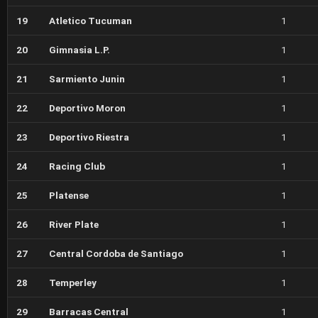
19
Atletico Tucuman
1
20
Gimnasia L.P.
1
21
Sarmiento Junin
1
22
Deportivo Moron
1
23
Deportivo Riestra
1
24
Racing Club
1
25
Platense
1
26
River Plate
1
27
Central Cordoba de Santiago
1
28
Temperley
1
29
Barracas Central
1