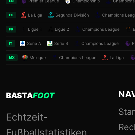
Premier League
Championship
Champions
EN
La Liga
Segunda División
Champions Leag
ES
Ligue 1
Ligue 2
Champions League
FR
Serie A
Serie B
Champions League
P
IT
Mexique
Champions League
La Liga
MX
NA
BASTA
FOOT
Star
Echtzeit-
Rec
Fußballstatistiken.