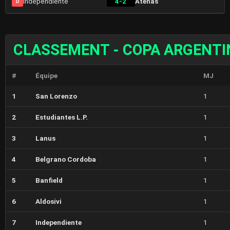
Independiente
4-2
Atenas
D
CLASSEMENT - COPA ARGENTI
#
Équipe
MJ
1
San Lorenzo
1
2
Estudiantes L.P.
1
3
Lanus
1
4
Belgrano Cordoba
1
5
Banfield
1
6
Aldosivi
1
7
Independiente
1