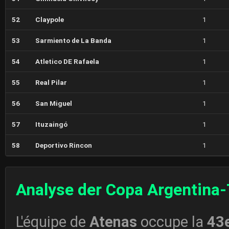
52
Claypole
1
53
Sarmiento de La Banda
1
54
Atletico DE Rafaela
1
55
Real Pilar
1
56
San Miguel
1
57
Ituzaingó
1
58
Deportivo Rincon
1
Analyse der Copa Argentina-
L'équipe de
Atenas
occupe la
43