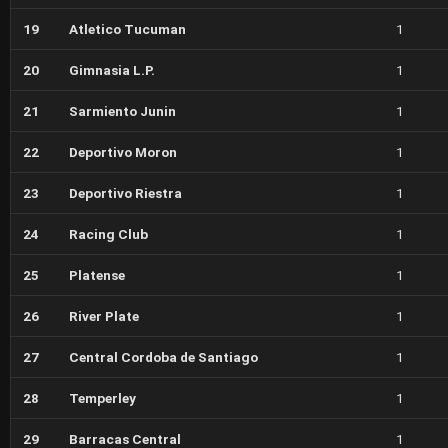
19
Atletico Tucuman
1
20
Gimnasia L.P.
1
21
Sarmiento Junin
1
22
Deportivo Moron
1
23
Deportivo Riestra
1
24
Racing Club
1
25
Platense
1
26
River Plate
1
27
Central Cordoba de Santiago
1
28
Temperley
1
29
Barracas Central
1