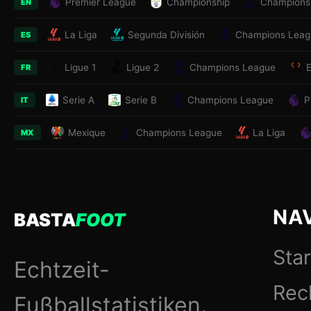
Premier League
Championship
Champions
EN
La Liga
Segunda División
Champions Leag
ES
Ligue 1
Ligue 2
Champions League
FR
Serie A
Serie B
Champions League
P
IT
Mexique
Champions League
La Liga
MX
NA
BASTA
FOOT
Star
Echtzeit-
Rec
Fußballstatistiken.