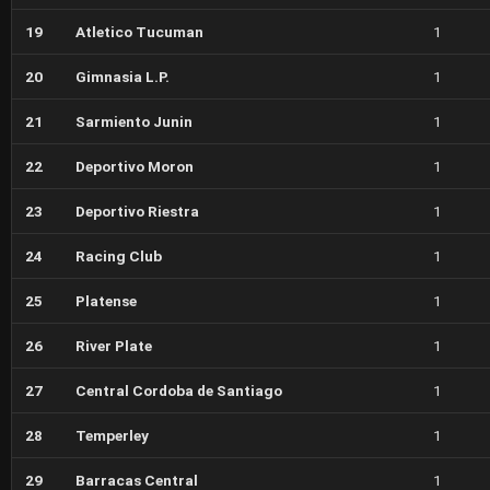
19
Atletico Tucuman
1
20
Gimnasia L.P.
1
21
Sarmiento Junin
1
22
Deportivo Moron
1
23
Deportivo Riestra
1
24
Racing Club
1
25
Platense
1
26
River Plate
1
27
Central Cordoba de Santiago
1
28
Temperley
1
29
Barracas Central
1