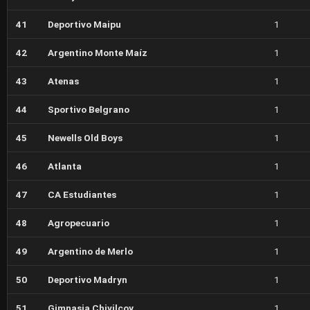
41
Deportivo Maipu
1
42
Argentino Monte Maíz
1
43
Atenas
1
44
Sportivo Belgrano
1
45
Newells Old Boys
1
46
Atlanta
1
47
CA Estudiantes
1
48
Agropecuario
1
49
Argentino de Merlo
1
50
Deportivo Madryn
1
51
Gimnasia Chivilcoy
1