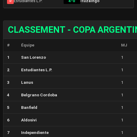
Estudiantes L.P.
4-0
Ituzaingó
D
CLASSEMENT - COPA ARGENTI
#
Équipe
MJ
1
San Lorenzo
1
2
Estudiantes L.P.
1
3
Lanus
1
4
Belgrano Cordoba
1
5
Banfield
1
6
Aldosivi
1
7
Independiente
1