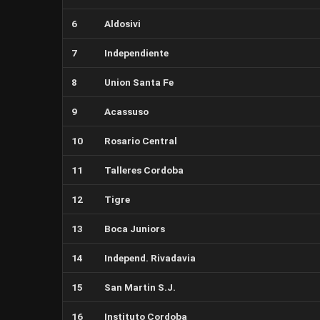
6
Aldosivi
7
Independiente
8
Union Santa Fe
9
Acassuso
10
Rosario Central
11
Talleres Cordoba
12
Tigre
13
Boca Juniors
14
Independ. Rivadavia
15
San Martin S.J.
16
Instituto Cordoba