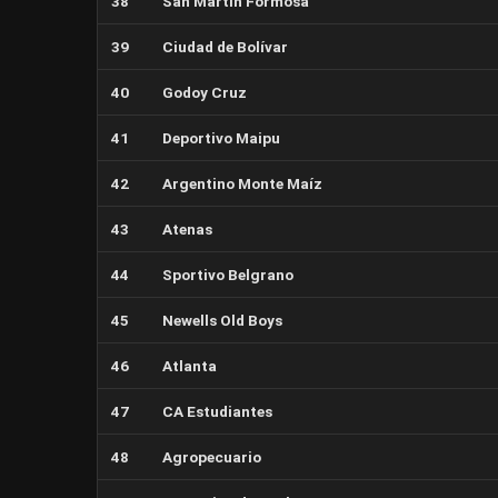
38
San Martin Formosa
39
Ciudad de Bolívar
40
Godoy Cruz
41
Deportivo Maipu
42
Argentino Monte Maíz
43
Atenas
44
Sportivo Belgrano
45
Newells Old Boys
46
Atlanta
47
CA Estudiantes
48
Agropecuario