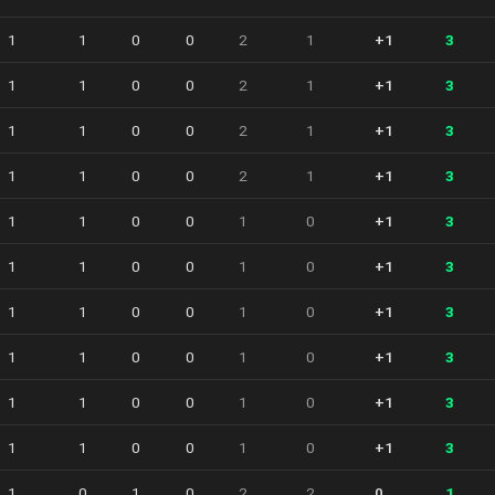
1
1
0
0
2
1
+1
3
1
1
0
0
2
1
+1
3
1
1
0
0
2
1
+1
3
1
1
0
0
2
1
+1
3
1
1
0
0
1
0
+1
3
1
1
0
0
1
0
+1
3
1
1
0
0
1
0
+1
3
1
1
0
0
1
0
+1
3
1
1
0
0
1
0
+1
3
1
1
0
0
1
0
+1
3
1
0
1
0
2
2
0
1