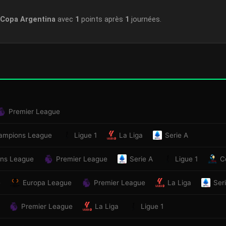
Copa Argentina
avec
1
points après
1
journées.
Premier League
ampions League
Ligue 1
La Liga
Serie A
ns League
Premier League
Serie A
Ligue 1
C
e
Europa League
Premier League
La Liga
Ser
Premier League
La Liga
Ligue 1