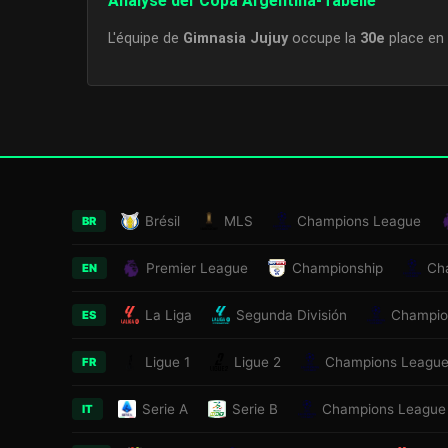
Analyse der Copa Argentina-Tabelle
L'équipe de
Gimnasia Jujuy
occupe la
30e
place en
Brésil
MLS
Champions League
BR
Premier League
Championship
Ch
EN
La Liga
Segunda División
Champio
ES
Ligue 1
Ligue 2
Champions Leagu
FR
Serie A
Serie B
Champions League
IT