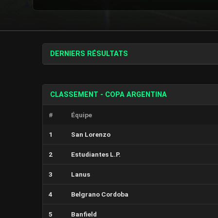
DERNIERS RÉSULTATS
CLASSEMENT - COPA ARGENTINA
#
Équipe
1
San Lorenzo
2
Estudiantes L.P.
3
Lanus
4
Belgrano Cordoba
5
Banfield