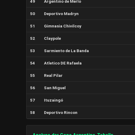
49
Argentino de Merlo
50
Deportivo Madryn
51
Gimnasia Chivilcoy
52
Claypole
53
Sarmiento de La Banda
54
Atletico DE Rafaela
55
Real Pilar
56
San Miguel
57
Ituzaingó
58
Deportivo Rincon