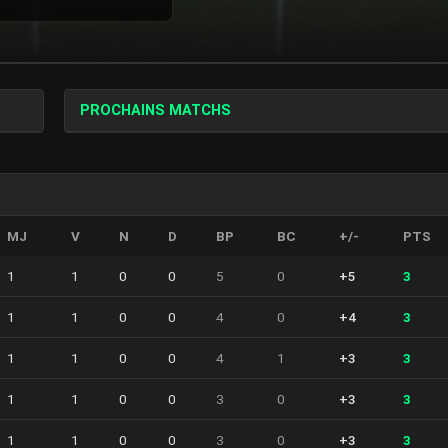
PROCHAINS MATCHS
MJ
V
N
D
BP
BC
+/-
PTS
1
1
0
0
5
0
+5
3
1
1
0
0
4
0
+4
3
1
1
0
0
4
1
+3
3
1
1
0
0
3
0
+3
3
1
1
0
0
3
0
+3
3