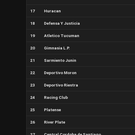
17
Huracan
18
Defensa Y Justicia
19
Atletico Tucuman
20
Gimnasia L.P.
21
Sarmiento Junin
22
Deportivo Moron
23
Deportivo Riestra
24
Racing Club
25
Platense
26
River Plate
27
Central Cordoba de Santiago